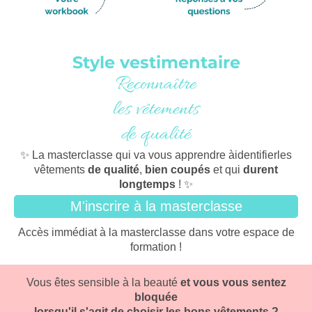
Style vestimentaire
Reconnaître
les vêtements
de qualité
✨ La masterclasse qui va vous apprendre àidentifierles
vêtements
de qualité
,
bien coupés
et qui
durent
longtemps
! ✨
M'inscrire à la masterclasse
Accès immédiat à la masterclasse dans votre espace de
formation !
Vous êtes sensible à la beauté
et vous vous sentez
bloquée
lorsqu'il s'agit de choisir les bons vêtements ?