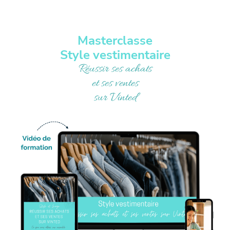
Masterclasse
Style vestimentaire
Réussir ses achats
et ses ventes
sur Vinted