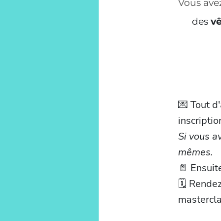
Vous ave
des
vê
💌 Tout d
inscripti
Si vous a
mêmes.
📄 Ensuit
🗓 Rendez
mastercla