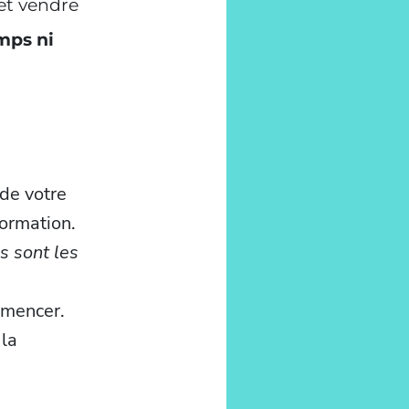
et vendre
mps ni
 de votre
formation.
s sont les
mmencer.
 la